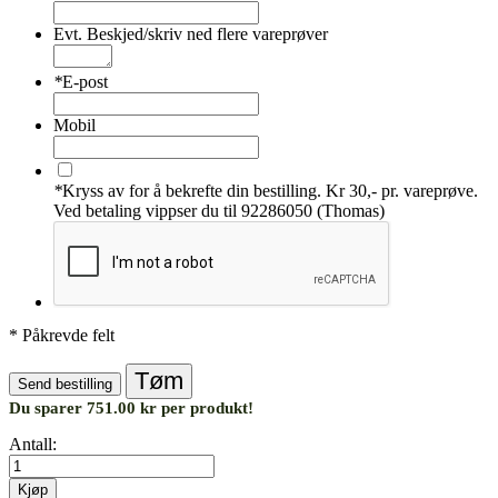
Evt. Beskjed/skriv ned flere vareprøver
*
E-post
Mobil
*
Kryss av for å bekrefte din bestilling. Kr 30,- pr. vareprøve.
Ved betaling vippser du til 92286050 (Thomas)
* Påkrevde felt
Tøm
Send bestilling
Du sparer 751.00 kr per produkt!
Antall:
Kjøp