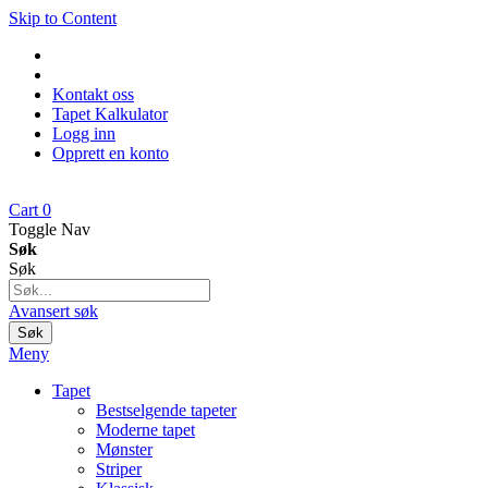
Skip to Content
Kontakt oss
Tapet Kalkulator
Logg inn
Opprett en konto
Cart
0
Toggle Nav
Søk
Søk
Avansert søk
Søk
Meny
Tapet
Bestselgende tapeter
Moderne tapet
Mønster
Striper